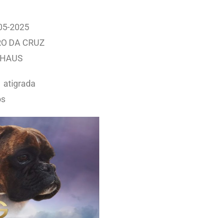
-05-2025
RO DA CRUZ
XHAUS
 atigrada
os