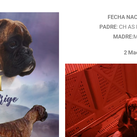
FECHA NAC
PADRE
: CH AS
MADRE:
M
2 Ma