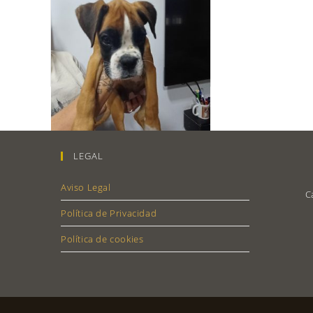
LEGAL
Aviso Legal
C
ERIKA DE CASA
Política de Privacidad
RODRIGO
Política de cookies
ERIKA
Continuar Leyendo
DE
CASA
RODRIGO