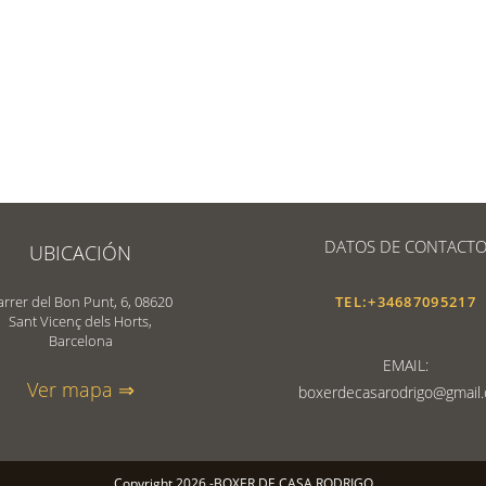
DATOS DE CONTACT
UBICACIÓN
arrer del Bon Punt, 6, 08620
TEL:+34687095217
Sant Vicenç dels Horts,
Barcelona
EMAIL:
Ver mapa ⇒
boxerdecasarodrigo@gmail
Copyright 2026 -BOXER DE CASA RODRIGO